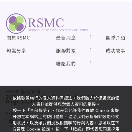
關於RSMC
最新消息
團隊介紹
知識分享
服務對象
成功故事
聯絡我們
RSMC聖地牙哥
3661 Valley Center Drive,Suite 100,San
依據歐盟施行的個人資料保護法，我們致力於保護您的個
Diego,CA,92130
人資料並提供您對個人資料的掌握。
按一下「全部接受」，代表您允許我們置放 Cookie 來提
Follow Us
升您在本網站上的使用體驗、協助我們分析網站效能和使
用狀況，以及讓我們投放相關聯的行銷內容。您可以在下
方管理 Cookie 設定。 按一下「確認」即代表您同意採用